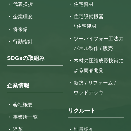
住宅資材
代表挨拶
住宅設備機器
企業理念
/ 住宅建材
将来像
ツーバイフォー工法の
行動指針
パネル製作 / 販売
SDGsの取組み
木材の圧縮成形技術に
よる
商品開発
新築 / リフォーム /
企業情報
ウッドデッキ
会社概要
リクルート
事業所一覧
沿革
社員紹介