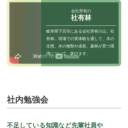
会社所有の
社有林
岐⾩県下呂市にある会社所有の⼭、社
有林。現場での実体験を通して、⽊の
⽣態、⽊の種類や成⻑、森林が育つ環
境について、学びます。
社内勉強会
不足している知識など先輩社員や