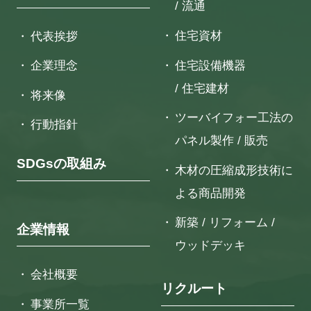
/ 流通
住宅資材
代表挨拶
住宅設備機器
企業理念
/ 住宅建材
将来像
ツーバイフォー工法の
行動指針
パネル製作 / 販売
SDGsの取組み
木材の圧縮成形技術に
よる
商品開発
新築 / リフォーム /
企業情報
ウッドデッキ
会社概要
リクルート
事業所一覧