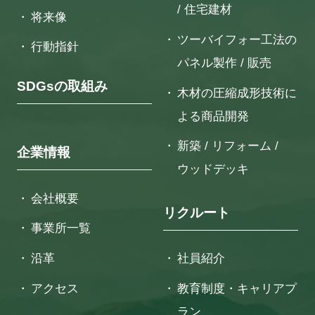
/ 住宅建材
将来像
ツーバイフォー工法の
行動指針
パネル製作 / 販売
SDGsの取組み
木材の圧縮成形技術に
よる
商品開発
新築 / リフォーム /
企業情報
ウッドデッキ
会社概要
リクルート
事業所一覧
沿革
社員紹介
アクセス
教育制度・キャリアプ
ラン