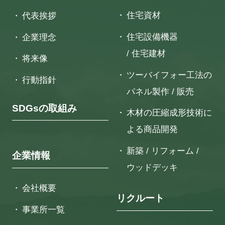
住宅資材
代表挨拶
住宅設備機器
企業理念
/ 住宅建材
将来像
ツーバイフォー工法の
行動指針
パネル製作 / 販売
SDGsの取組み
木材の圧縮成形技術に
よる
商品開発
新築 / リフォーム /
企業情報
ウッドデッキ
会社概要
リクルート
事業所一覧